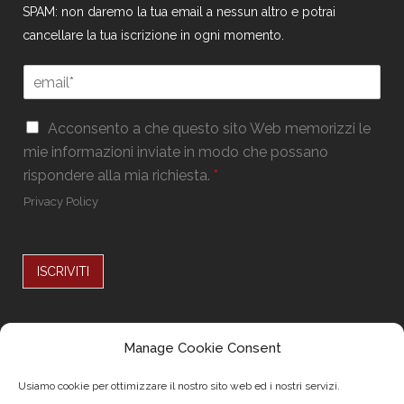
SPAM: non daremo la tua email a nessun altro e potrai
cancellare la tua iscrizione in ogni momento.
E
m
a
*
G
i
Acconsento a che questo sito Web memorizzi le
E
D
l
mie informazioni inviate in modo che possano
m
P
*
a
rispondere alla mia richiesta.
*
R
i
*
Privacy Policy
l
*
ISCRIVITI
Alternative:
Seguici su
Manage Cookie Consent
Usiamo cookie per ottimizzare il nostro sito web ed i nostri servizi.