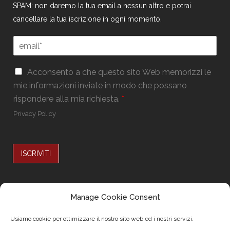
SPAM: non daremo la tua email a nessun altro e potrai
cancellare la tua iscrizione in ogni momento.
E
E
m
m
a
a
i
G
i
Acconsento a che questo sito Web memorizzi le
l
D
l
mie informazioni inviate in modo che possano
*
P
*
*
rispondere alla mia richiesta.
*
R
*
Privacy Policy
ISCRIVITI
Alternative:
Seguici su
Manage Cookie Consent
Usiamo cookie per ottimizzare il nostro sito web ed i nostri servizi.