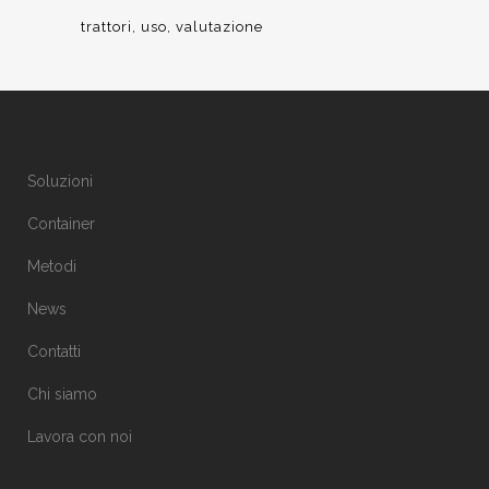
trattori
uso
valutazione
Soluzioni
Container
Metodi
News
Contatti
Chi siamo
Lavora con noi