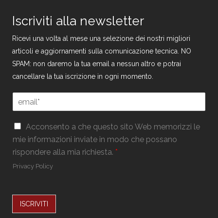
Iscriviti alla newsletter
Ricevi una volta al mese una selezione dei nostri migliori
articoli e aggiornamenti sulla comunicazione tecnica. NO
SPAM: non daremo la tua email a nessun altro e potrai
cancellare la tua iscrizione in ogni momento.
E
m
a
E
G
i
Acconsento a che questo sito Web memorizzi le
m
D
l
mie informazioni inviate in modo che possano
a
P
*
i
rispondere alla mia richiesta.
*
R
l
*
Privacy Policy
*
*
ISCRIVITI