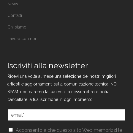
News
Contatti
Chi siamo
Lavora con noi
Iscriviti alla newsletter
Ricevi una volta al mese una selezione dei nostri migliori
articoli e aggiornamenti sulla comunicazione tecnica. NO
SPAM: non daremo la tua email a nessun altro e potrai
cancellare la tua iscrizione in ogni momento.
*
E
E
m
m
a
a
G
i
Acconsento a che questo sito Web memorizzi le
i