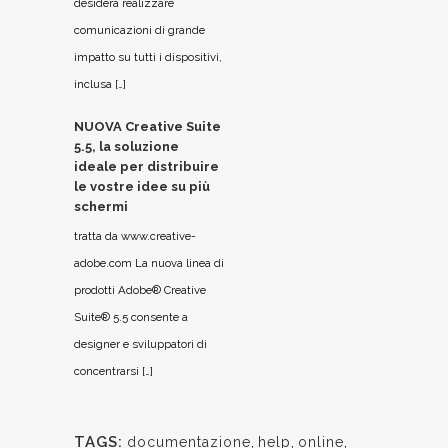
desidera realizzare
comunicazioni di grande
impatto su tutti i dispositivi,
inclusa […]
NUOVA Creative Suite
5.5, la soluzione
ideale per distribuire
le vostre idee su più
schermi
tratta da www.creative-
adobe.com La nuova linea di
prodotti Adobe® Creative
Suite® 5.5 consente a
designer e sviluppatori di
concentrarsi […]
TAGS:
documentazione
,
help
,
online
,