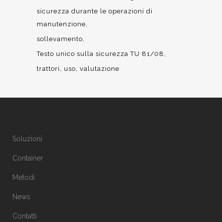
sicurezza durante le operazioni di
manutenzione
sollevamento
Testo unico sulla sicurezza TU 81/08
trattori
uso
valutazione
Soluzioni
Container
Metodi
News
Contatti