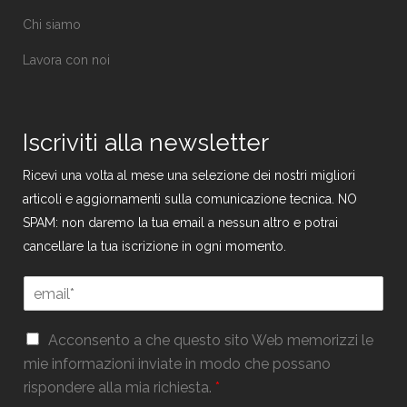
Chi siamo
Lavora con noi
Iscriviti alla newsletter
Ricevi una volta al mese una selezione dei nostri migliori
articoli e aggiornamenti sulla comunicazione tecnica. NO
SPAM: non daremo la tua email a nessun altro e potrai
cancellare la tua iscrizione in ogni momento.
G
E
D
m
P
a
R
G
i
Acconsento a che questo sito Web memorizzi le
E
D
l
mie informazioni inviate in modo che possano
m
P
*
a
rispondere alla mia richiesta.
*
R
i