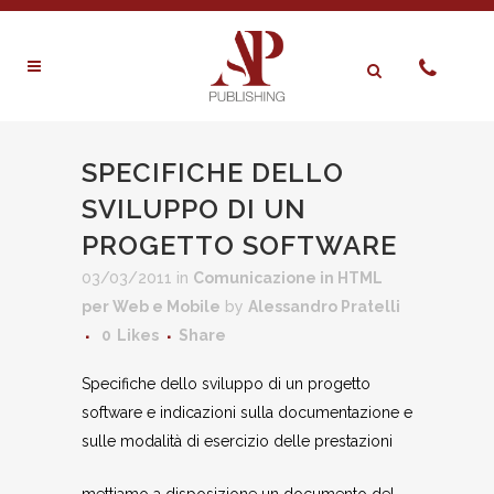
SPECIFICHE DELLO
SVILUPPO DI UN
PROGETTO SOFTWARE
03/03/2011
in
Comunicazione in HTML
per Web e Mobile
by
Alessandro Pratelli
0
Likes
Share
Specifiche dello sviluppo di un progetto
software e indicazioni sulla documentazione e
sulle modalità di esercizio delle prestazioni