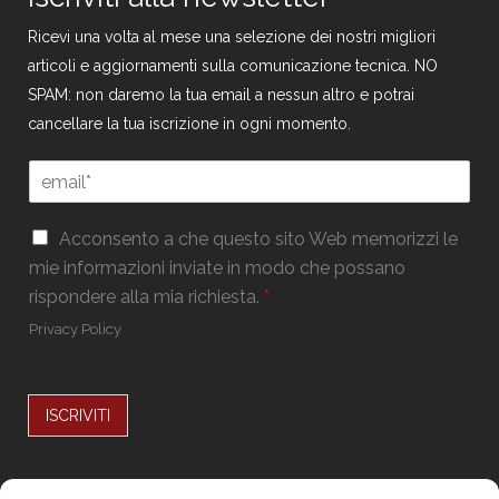
Ricevi una volta al mese una selezione dei nostri migliori
articoli e aggiornamenti sulla comunicazione tecnica. NO
SPAM: non daremo la tua email a nessun altro e potrai
cancellare la tua iscrizione in ogni momento.
G
E
D
m
P
a
R
G
i
Acconsento a che questo sito Web memorizzi le
G
D
l
mie informazioni inviate in modo che possano
D
P
*
P
rispondere alla mia richiesta.
*
R
R
*
Privacy Policy
*
ISCRIVITI
Alternative: