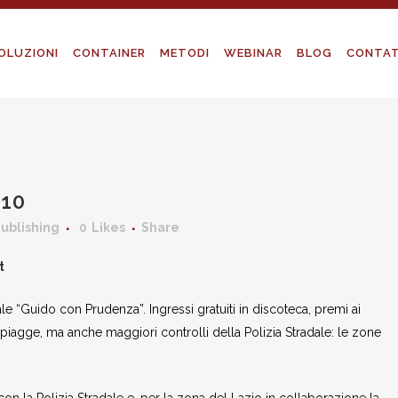
OLUZIONI
CONTAINER
METODI
WEBINAR
BLOG
CONTAT
10
Publishing
0
Likes
Share
t
e “Guido con Prudenza”. Ingressi gratuiti in discoteca, premi ai
spiagge, ma anche maggiori controlli della Polizia Stradale: le zone