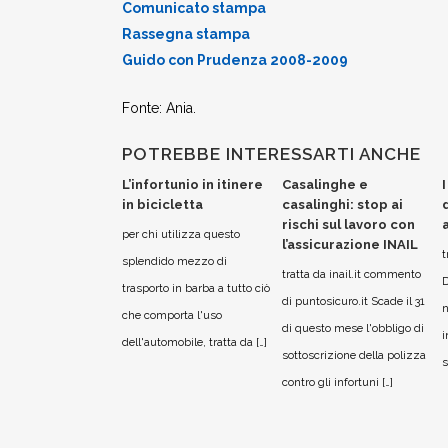
Comunicato stampa
Rassegna stampa
Guido con Prudenza 2008-2009
Fonte: Ania.
POTREBBE INTERESSARTI ANCHE
L’infortunio in itinere
Casalinghe e
in bicicletta
casalinghi: stop ai
rischi sul lavoro con
per chi utilizza questo
l’assicurazione INAIL
t
splendido mezzo di
tratta da inail.it commento
D
trasporto in barba a tutto ciò
di puntosicuro.it Scade il 31
n
che comporta l'uso
di questo mese l'obbligo di
i
dell'automobile, tratta da […]
sottoscrizione della polizza
s
contro gli infortuni […]