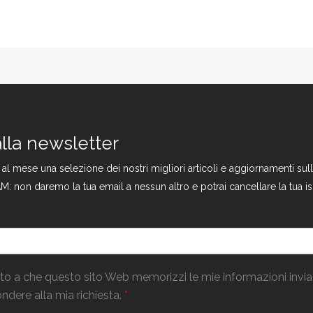
 alla newsletter
a al mese una selezione dei nostri migliori articoli e aggiornamenti s
M: non daremo la tua email a nessun altro e potrai cancellare la tua is
o a che questo sito Web memorizzi le mie informazioni invi
ndere alla mia richiesta.
*