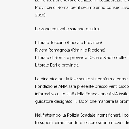
La Fondazione ANIA organizza, in collaborazione co
Provincia di Roma, per il settimo anno consecutivo
2010).
Le zone coinvolte saranno quattro:
Litorale Toscano (Lucca e Provincia)
Riviera Romagnola (Rimini e Riccione)
Litorale di Roma e provincia (Ostia e Stadio delle 
Litorale Bari e provincia
La dinamica per la fase serale si riconferma come 
Fondazione ANIA sarà presente presso venti discotec
informativo e lo staff della Fondazione ANIA inviter
guidatore designato. Il “Bob” che manterrà la prome
Nel frattempo, la Polizia Stradale intensificherà i co
lo supera, dimostrando di essere sobrio riceve, dir