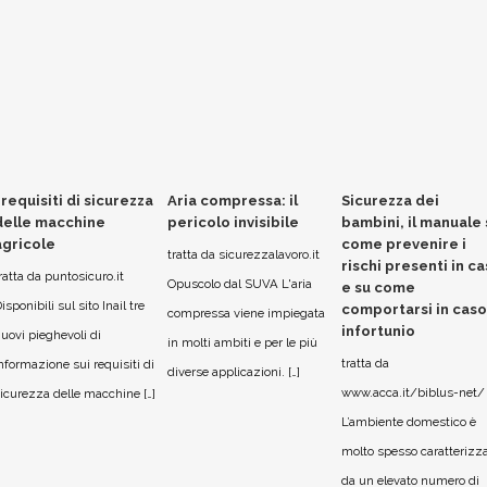
I requisiti di sicurezza
Aria compressa: il
Sicurezza dei
delle macchine
pericolo invisibile
bambini, il manuale 
agricole
come prevenire i
tratta da sicurezzalavoro.it
rischi presenti in c
ratta da puntosicuro.it
Opuscolo dal SUVA L'aria
e su come
isponibili sul sito Inail tre
comportarsi in caso
compressa viene impiegata
infortunio
uovi pieghevoli di
in molti ambiti e per le più
tratta da
nformazione sui requisiti di
diverse applicazioni. […]
www.acca.it/biblus-net/
icurezza delle macchine […]
L’ambiente domestico è
molto spesso caratterizz
da un elevato numero di