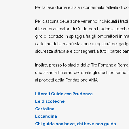
Per la fase diurna è stata riconfermata l’attività di c
Per ciascuna delle zone verranno individuati i trat
il team di animatori di Guido con Prudenza toccherà 
giro di contatto in spiaggia fra gli ombrelloni in m
cartoline della manifestazione e regalerà dei gadge
sicurezza stradale e consegnerà a tutti i partecipa
Inoltre, presso lo stadio delle Tre Fontane a Roma E
uno stand all’interno del quale gli utenti potranno
ai progetti della Fondazione ANIA.
Litorali Guido con Prudenza
Le discoteche
Cartolina
Locandina
Chi guida non beve, chi beve non guida