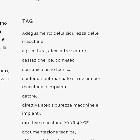
TAG
orno
n
Adeguamento della sicurezza delle
 le
macchine
ulla
agricoltura
atex
attrezzature
cassazione
ce
com&tec
comunicazione tecnica
urna,
nza e
contenuti del manuale istruzioni per
macchine e impianti
datore
direttiva atex sicurezza macchine e
impianti
direttive macchine 2006 42 CE
documentazione tecnica