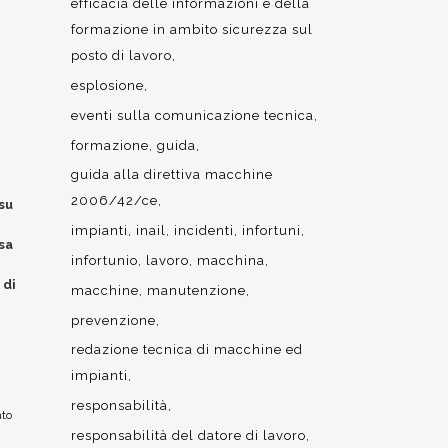
efficacia delle informazioni e della
formazione in ambito sicurezza sul
posto di lavoro
esplosione
eventi sulla comunicazione tecnica
formazione
guida
guida alla direttiva macchine
2006/42/ce
su
impianti
inail
incidenti
infortuni
asa
infortunio
lavoro
macchina
 di
macchine
manutenzione
prevenzione
redazione tecnica di macchine ed
impianti
responsabilità
ato
responsabilità del datore di lavoro