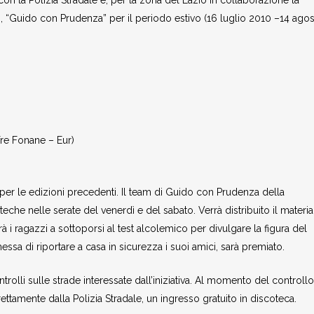
n la Polizia Stradale e, per la zona del Lazio in collaborazione la
, “Guido con Prudenza” per il periodo estivo (16 luglio 2010 –14 ago
Tre Fonane – Eur)
per le edizioni precedenti. Il team di Guido con Prudenza della
he nelle serate del venerdì e del sabato. Verrà distribuito il materia
à i ragazzi a sottoporsi al test alcolemico per divulgare la figura del
ssa di riportare a casa in sicurezza i suoi amici, sarà premiato.
ntrolli sulle strade interessate dall’iniziativa. Al momento del controllo
ettamente dalla Polizia Stradale, un ingresso gratuito in discoteca.