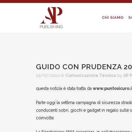
CHI SIAMO
S
GUIDO CON PRUDENZA 20
19/07/2010
in
Comunicazione Tecnica
by
AP 
questa notizia è stata tratta da
www.puntosicuro.i
Parte oggi la settima campagna di sicurezza stradal
conducenti sobri, giochi e gadget in regalo sulle 
coinvolte.