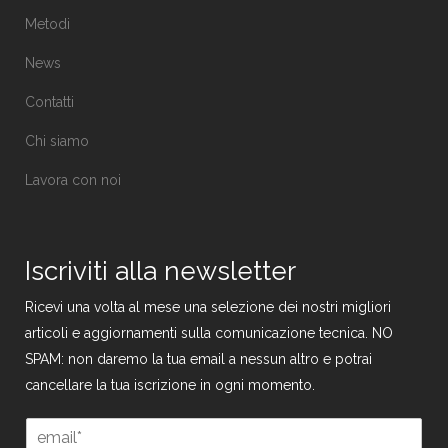
Metodi
News
Contatti
Chi siamo
Lavora con noi
Iscriviti alla newsletter
Ricevi una volta al mese una selezione dei nostri migliori
articoli e aggiornamenti sulla comunicazione tecnica. NO
SPAM: non daremo la tua email a nessun altro e potrai
cancellare la tua iscrizione in ogni momento.
*
E
E
m