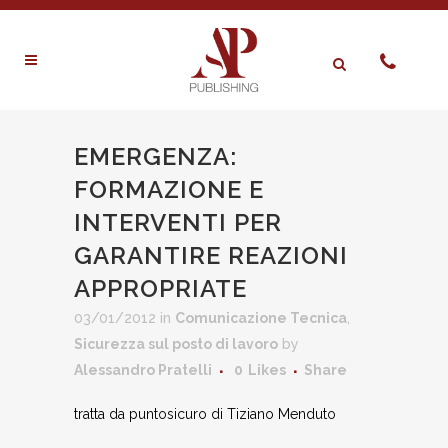
EMERGENZA:
FORMAZIONE E
INTERVENTI PER
GARANTIRE REAZIONI
APPROPRIATE
03/01/2012
in
Comunicazione Tecnica
,
Sicurezza sul posto di lavoro
by
Alessandro Pratelli
0
Likes
Share
tratta da puntosicuro di Tiziano Menduto