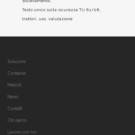
sollevamento
Testo unico sulla sicurezza TU 81/08
trattori
uso
valutazione
Soluzioni
Container
Metodi
News
Contatti
Chi siamo
Lavora con noi