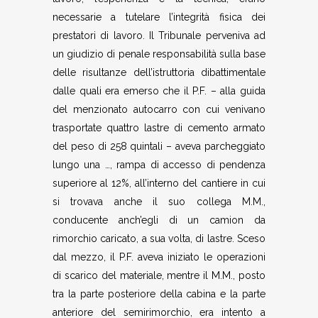
necessarie a tutelare l’integrità fisica dei
prestatori di lavoro. Il Tribunale perveniva ad
un giudizio di penale responsabilità sulla base
delle risultanze dell’istruttoria dibattimentale
dalle quali era emerso che il P.F. – alla guida
del menzionato autocarro con cui venivano
trasportate quattro lastre di cemento armato
del peso di 258 quintali – aveva parcheggiato
lungo una …, rampa di accesso di pendenza
superiore al 12%, all’interno del cantiere in cui
si trovava anche il suo collega M.M.,
conducente anch’egli di un camion da
rimorchio caricato, a sua volta, di lastre. Sceso
dal mezzo, il P.F. aveva iniziato le operazioni
di scarico del materiale, mentre il M.M., posto
tra la parte posteriore della cabina e la parte
anteriore del semirimorchio, era intento a