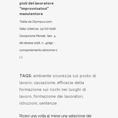
pioli del lavoratore
“improvvisatosi”
manutentore
Tratta da Olympus.com,
Data Udienza: 15/07/2016
Cassazione Penale, Sez. 4,
06 ottobre 2016, n. 42092 -
comportamento abnorme o
[…]
TAGS:
ambiente sicurezza sul posto di
lavoro
,
cassazione
,
efficacia della
formazione sui rischi nei luoghi di
lavoro
,
formazione dei lavoratori
,
istruzioni
,
sentenze
Ricevi una volta al mese una selezione dei