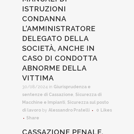
ISTRUZIONI
CONDANNA
L’AMMINISTRATORE
DELEGATO DELLA
SOCIETÀ, ANCHE IN
CASO DI CONDOTTA
ABNORME DELLA
VITTIMA
30/08/2024
in
Giurisprudenza e
sentenze di Cassazione
,
Sicurezza di
Macchine e Impianti
,
Sicurezza sul posto
di lavoro
by
Alessandro Pratelli
0
Likes
Share
CASSAZIONE PENALE,