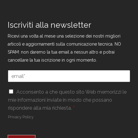
Iscriviti alla newsletter
Ricevi una volta al mese una selezione dei nostri migliori
articoli e aggiornamenti sulla comunicazione tecnica. NO
SPAM: non daremo la tua email a nessun altro e potrai
cancellare la tua iscrizione in ogni momento.
E
m
a
G
G
i
Acconsento a che questo sito Web memorizzi le
D
D
l
mie informazioni inviate in modo che possano
P
P
*
R
rispondere alla mia richiesta.
*
R
E
*
Privacy Policy
m
a
i
l