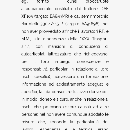
egli fornito i cunei bloccaruote
all’autoarticolato costituito dal trattore DAF
XF105 (targato EA859MR) e dal semirimorchio
Bartoletti 330,4/115 P (targato AA91698); nel
non aver provveduto affinché i lavoratori P.F. e
M.M., alle dipendenze della “XXX Trasporti
s.r.l.”, con mansioni di conducenti di
autoarticolati (attrezzature che richiedevano,
per il loro impiego, conoscenze e
responsabilità particolari in relazione ai loro
rischi specifici), ricevessero una formazione,
informazione ed addestramento adeguati e
specifici, tali da consentire l’utilizzo dei veicoli
in modo idoneo e sicuro, anche in relazione ai
rischi che potevano essere causati ad altre
persone; nel non avere comunque adottato le
misure che, secondo la particolarità del
lavoro, l’esperienza e la tecnica, erano