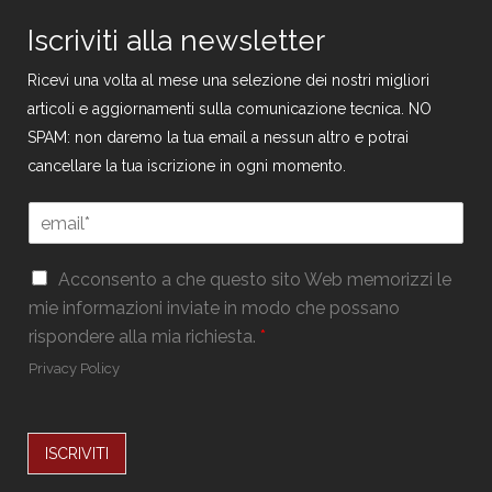
Iscriviti alla newsletter
Ricevi una volta al mese una selezione dei nostri migliori
articoli e aggiornamenti sulla comunicazione tecnica. NO
SPAM: non daremo la tua email a nessun altro e potrai
cancellare la tua iscrizione in ogni momento.
E
E
m
m
a
a
i
G
i
Acconsento a che questo sito Web memorizzi le
l
D
l
mie informazioni inviate in modo che possano
G
P
*
D
rispondere alla mia richiesta.
*
R
P
*
Privacy Policy
R
*
ISCRIVITI
Alternative: