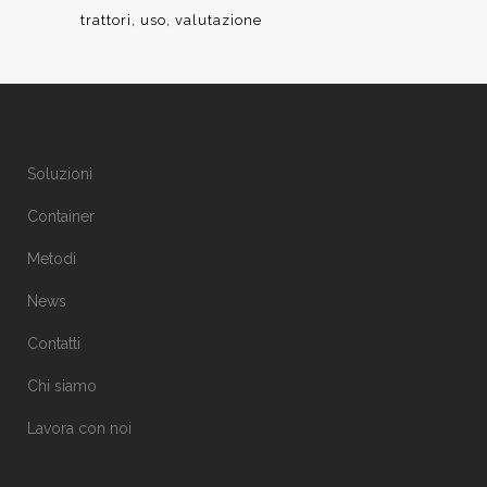
trattori
uso
valutazione
Soluzioni
Container
Metodi
News
Contatti
Chi siamo
Lavora con noi