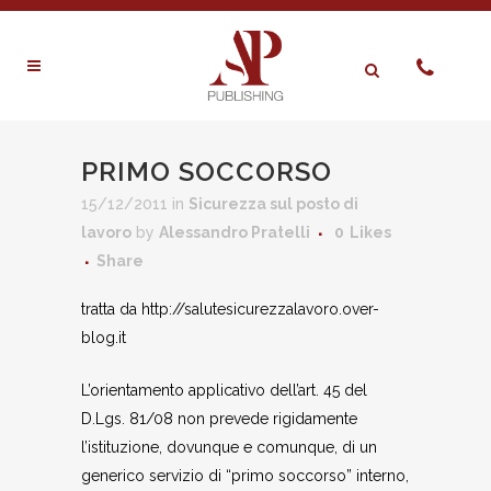
PRIMO SOCCORSO
15/12/2011
in
Sicurezza sul posto di
lavoro
by
Alessandro Pratelli
0
Likes
Share
tratta da http://salutesicurezzalavoro.over-
blog.it
L’orientamento applicativo dell’art. 45 del
D.Lgs. 81/08 non prevede rigidamente
l’istituzione, dovunque e comunque, di un
generico servizio di “primo soccorso” interno,