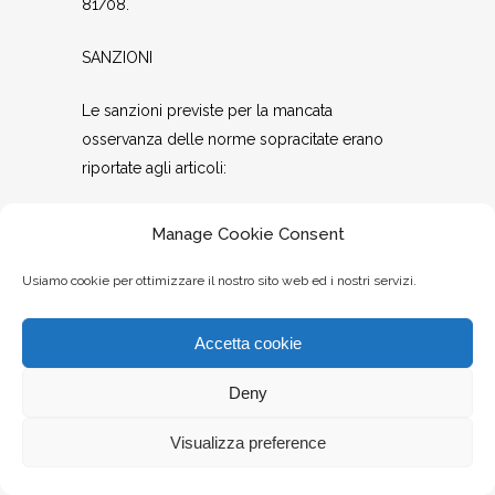
81/08.
SANZIONI
Le sanzioni previste per la mancata
osservanza delle norme sopracitate erano
riportate agli articoli:
– 389 e 392 del D.P.R. 27 aprile 1955 n. 547;
Manage Cookie Consent
– 58 lettere b),c) del D.P.R. 19 marzo 1956 n.
Usiamo cookie per ottimizzare il nostro sito web ed i nostri servizi.
303 e sue successive modifiche;
Accetta cookie
– 89 comma 2 lettere a),b); 92 comma 1
lettera a) del D.Lgs. 19 settembre 1994 e sue
Deny
successive modifiche.
Visualizza preference
Gli stessi sono stati abrogati dall’art. 304 del