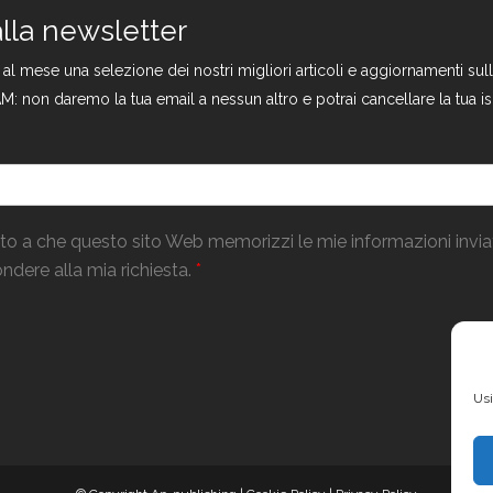
 alla newsletter
a al mese una selezione dei nostri migliori articoli e aggiornamenti s
M: non daremo la tua email a nessun altro e potrai cancellare la tua is
o a che questo sito Web memorizzi le mie informazioni invi
ndere alla mia richiesta.
*
Usi