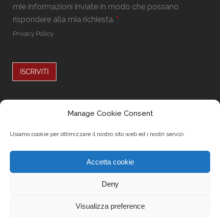
D
l
mie informazioni inviate in modo che possano
*
P
*
rispondere alla mia richiesta.
*
R
*
Privacy Policy
ISCRIVITI
Alternative:
Seguici su
Manage Cookie Consent
Usiamo cookie per ottimizzare il nostro sito web ed i nostri servizi.
Accetta cookie
Deny
Visualizza preference