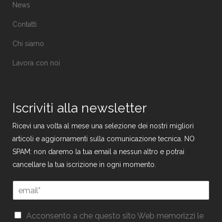
News
Contatti
Chi siamo
Lavora con noi
Iscriviti alla newsletter
Ricevi una volta al mese una selezione dei nostri migliori
articoli e aggiornamenti sulla comunicazione tecnica. NO
SPAM: non daremo la tua email a nessun altro e potrai
cancellare la tua iscrizione in ogni momento.
E
m
a
*
G
i
Acconsento a che questo sito Web memorizzi le
*