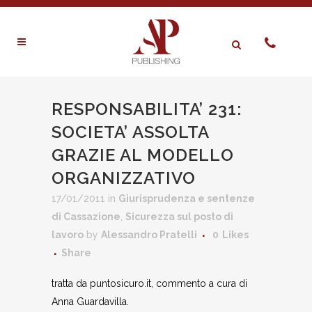
RESPONSABILITA’ 231:
SOCIETA’ ASSOLTA
GRAZIE AL MODELLO
ORGANIZZATIVO
17/01/2011
in
Giurisprudenza e sentenze
di Cassazione
,
Sicurezza sul posto di
lavoro
by
Alessandro Pratelli
0
Likes
Share
tratta da puntosicuro.it, commento a cura di
Anna Guardavilla.