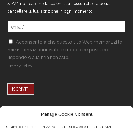
SPAM: non daremo la tua email a nessun altro e potrai
cancellare la tua iscrizione in ogni momento.
*
E
E
m
m
a
a
G
i
Acconsento a che questo sito Web memorizzi le
i
D
l
mie informazioni inviate in modo che possano
l
P
*
G
rispondere alla mia richiesta.
*
R
D
*
Privacy Policy
P
R
ISCRIVITI
Alternative:
Seguici su
Manage Cookie Consent
Usiamo cookie per ottimizzare il nostro sito web ed i nostri servizi.