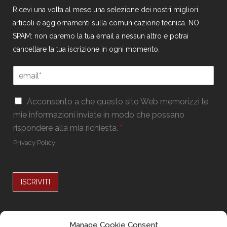
Ricevi una volta al mese una selezione dei nostri migliori
articoli e aggiornamenti sulla comunicazione tecnica. NO
SPAM: non daremo la tua email a nessun altro e potrai
cancellare la tua iscrizione in ogni momento.
E
m
a
G
G
i
Acconsento a che questo sito Web memorizzi le
D
D
l
mie informazioni inviate in modo che possano
P
P
*
R
rispondere alla mia richiesta.
*
R
E
*
Privacy Policy
m
a
i
l
ISCRIVITI
E
m
Alternative:
a
i
Seguici su
Manage Cookie Consent
l