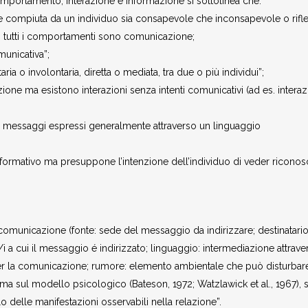
omportamento, interazione e informazione si sottolinea che:
e compiuta da un individuo sia consapevole che inconsapevole o rifle
tutti i comportamenti sono comunicazione;
unicativa”;
aria o involontaria, diretta o mediata, tra due o più individui”;
one ma esistono interazioni senza intenti comunicativi (ad es. interaz
 e messaggi espressi generalmente attraverso un linguaggio
ormativo ma presuppone l’intenzione dell’individuo di veder riconos
la comunicazione (fonte: sede del messaggio da indirizzare; destinatario
 a cui il messaggio é indirizzato; linguaggio: intermediazione attrave
per la comunicazione; rumore: elemento ambientale che può disturbare
rma sul modello psicologico (Bateson, 1972; Watzlawick et al., 1967), 
delle manifestazioni osservabili nella relazione”.