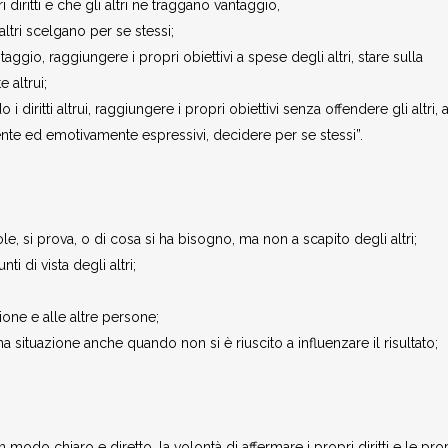
i diritti e che gli altri ne traggano vantaggio,
altri scelgano per se stessi;
antaggio, raggiungere i propri obiettivi a spese degli altri, stare sulla
e altrui;
o i diritti altrui, raggiungere i propri obiettivi senza offendere gli altri,
ente ed emotivamente espressivi, decidere per se stessi”.
e, si prova, o di cosa si ha bisogno, ma non a scapito degli altri;
i di vista degli altri;
ione e alle altre persone;
a situazione anche quando non si è riuscito a influenzare il risultato;
do chiaro e diretto, la volontà di affermare i propri diritti e le pro