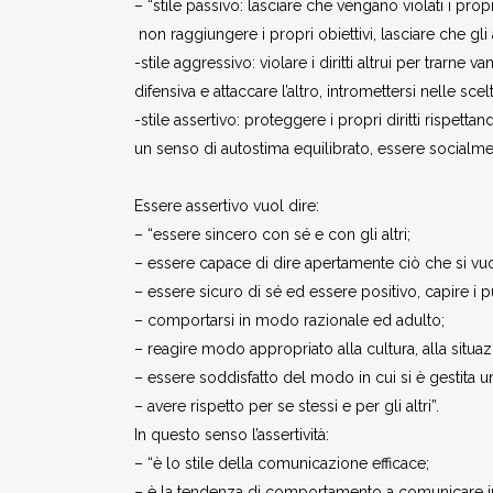
– “stile passivo: lasciare che vengano violati i propr
non raggiungere i propri obiettivi, lasciare che gli 
-stile aggressivo: violare i diritti altrui per trarne v
difensiva e attaccare l’altro, intromettersi nelle scelt
-stile assertivo: proteggere i propri diritti rispettand
un senso di autostima equilibrato, essere socialm
Essere assertivo vuol dire:
– “essere sincero con sé e con gli altri;
– essere capace di dire apertamente ciò che si vuol
– essere sicuro di sé ed essere positivo, capire i punt
– comportarsi in modo razionale ed adulto;
– reagire modo appropriato alla cultura, alla situaz
– essere soddisfatto del modo in cui si è gestita un
– avere rispetto per se stessi e per gli altri”.
In questo senso l’assertività:
– “è lo stile della comunicazione efficace;
– è la tendenza di comportamento a comunicare in mo