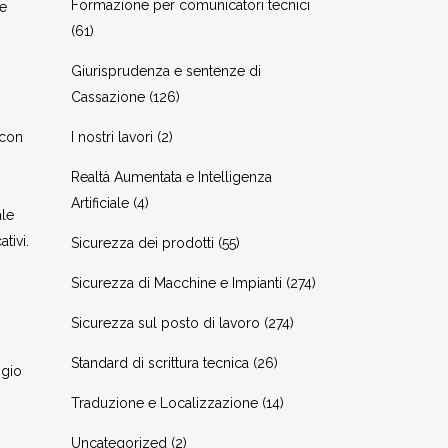
Formazione per comunicatori tecnici
te
(61)
Giurisprudenza e sentenze di
Cassazione
(126)
 con
I nostri lavori
(2)
Realtà Aumentata e Intelligenza
Artificiale
(4)
ale
tivi.
Sicurezza dei prodotti
(55)
Sicurezza di Macchine e Impianti
(274)
Sicurezza sul posto di lavoro
(274)
Standard di scrittura tecnica
(26)
ggio
Traduzione e Localizzazione
(14)
Uncategorized
(2)