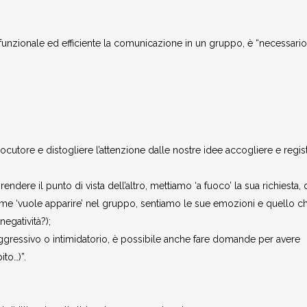
e funzionale ed efficiente la comunicazione in un gruppo, è “necessario
locutore e distogliere l’attenzione dalle nostre idee accogliere e regis
re il punto di vista dell’altro, mettiamo ‘a fuoco’ la sua richiesta, 
e ‘vuole apparire’ nel gruppo, sentiamo le sue emozioni e quello ch
egatività?);
aggressivo o intimidatorio, è possibile anche fare domande per avere
ito…)”.
i: