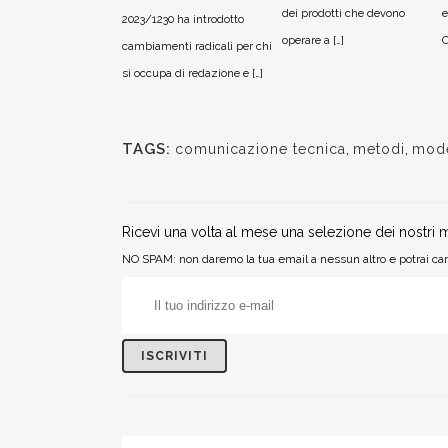
dei prodotti che devono
e
2023/1230 ha introdotto
operare a […]
C
cambiamenti radicali per chi
si occupa di redazione e […]
TAGS:
comunicazione tecnica
,
metodi
,
mode
Ricevi una volta al mese una selezione dei nostri m
NO SPAM: non daremo la tua email a nessun altro e potrai can