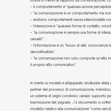
Inoltre in merito al rapporto tra comunicazione, c
– il comportamento è “qualsiasi azione percepibil
– “la comunicazione è un comportamento ma non 
– esistono comportamenti senza intenzionalità com
– l’interazione è “qualsiasi forma di contatto, volont
– “la comunicazione è sempre una forma di interazi
casuali)”;
– l’informazione è un “flusso di dati, conoscenze
decodificabile”;
– “la comunicazione non solo comporta un atto inf
il proprio atto comunicativo”.
In merito ai modelli e all’apparato strutturale del
partner del processo di comunicazione, individuo/i
un sistema di segni condiviso; canale: supporto 
trasmissione del segnale; …) il documento si soffe
modello relativo alla comunicazione “come veicolo 