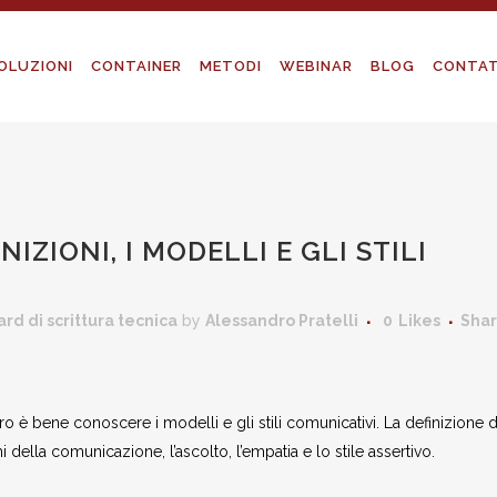
OLUZIONI
CONTAINER
METODI
WEBINAR
BLOG
CONTAT
IZIONI, I MODELLI E GLI STILI
rd di scrittura tecnica
by
Alessandro Pratelli
0
Likes
Sha
o è bene conoscere i modelli e gli stili comunicativi. La definizione d
della comunicazione, l’ascolto, l’empatia e lo stile assertivo.