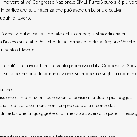
 interventi al 73° Congresso Nazionale SIMLII PuntoSicuro si è più vol
n particolare, sull’influenza che può avere un buona o cattiva
uoghi di lavoro.
 formativi pubblicati sul portale della campagna straordinaria di
Assessorato alle Politiche della Formazione della Regione Veneto
sul posto di lavoro.
e stili” – relativo ad un intervento promosso dalla Cooperativa Soci
ma sulla definizione di comunicazione, sui modelli e sugli stili comunica
ca che:
ssione di informazioni, conoscenze, pensieri tra due o più soggetti;
ia – contiene elementi non sempre coscienti e controllati;
di traduzione (linguaggio) e di un mezzo attraverso il quale il messa