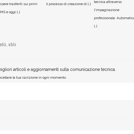
tecnica attraverso
ssere trasferiti sui primi
il processo di creazione di […]
l'impaginazione
MS e oggi […]
professionale. Automatic
[…]
lli
,
stili
igliori articoli e aggiornamenti sulla comunicazione tecnica.
cellare la tua iscrizione in ogni momento.