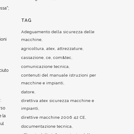
ssa”;
TAG
Adeguamento della sicurezza delle
ioni
macchine
agricoltura
atex
attrezzature
cassazione
ce
com&tec
comunicazione tecnica
ciuto
contenuti del manuale istruzioni per
macchine e impianti
datore
:
direttiva atex sicurezza macchine e
rso
impianti
 la
direttive macchine 2006 42 CE
sul
documentazione tecnica