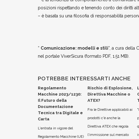
posizioni rispettando e tenendo conto dei diritti alt
– è basata su una filosofia di responsabilità person
“
Comunicazione: modelli e stili
”, a cura della
nel portale ViverSicura (formato PDF, 1.51 MB).
POTREBBE INTERESSARTI ANCHE
Regolamento
Rischio di Esplosione,
L
Macchine 2023/1230:
Direttiva Macchine o
Il Futuro della
ATEX?
Documentazione
Fra le Direttive applicabili ai
"
Tecnica tra Digitale e
prodotti c'è anche la
p
Carta
Direttiva ATEX che regola
q
L'entrata in vigore del
l'immissione sul mercato
i
Regolamento Macchine (UE)