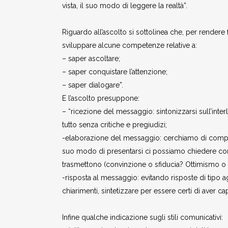
vista, il suo modo di leggere la realtà”.
Riguardo all’ascolto si sottolinea che, per render
sviluppare alcune competenze relative a:
– saper ascoltare;
– saper conquistare l’attenzione;
– saper dialogare”.
E l’ascolto presuppone:
– “ricezione del messaggio: sintonizzarsi sull’inter
tutto senza critiche e pregiudizi;
-elaborazione del messaggio: cerchiamo di comprende
suo modo di presentarsi ci possiamo chiedere com
trasmettono (convinzione o sfiducia? Ottimismo o n
-risposta al messaggio: evitando risposte di tipo 
chiarimenti, sintetizzare per essere certi di aver cap
Infine qualche indicazione sugli stili comunicativ