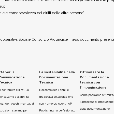
rui;
ale e consapevolezza dei diritti delle altre persone”.
 Cooperativa Sociale Consorzio Provinciale Intesa, documento present
’AI per la
La sostenibilità nella
Ottimizzare la
Comunicazione
Documentazione
Documentazione
Tecnica
Tecnica
tecnica con
l’impaginazione
Il contenuto è il re". Lo
Nel corso degli anni, e
Come possiamo ottimizz
ensavamo già anni fa,
grazie alla collaborazione
il processo di produzione
uando i vecchi manuali di
con numerosi clienti, AP
della documentazione
struzioni stavano per
Publishing ha perfezionato