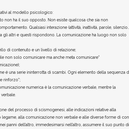
ativi al modello psicologico:
o non ha il suo opposto. Non esiste qualcosa che sia non
tamento. Qualsiasi interazione (attività, inattività, parole, silenzio…
za gli altri e questi rispondono. La comunicazione ha luogo non solo
llo di contenuto e un livello di relazione;
bile non solo comunicare ma anche meta comunicare”
icazione);
ne é una serie ininterrotta di scambi. Ogni elemento della sequenza d
 rinforzo”;
omunicazione numerica è la comunicazione verbale, mentre la
verbale.
ne del processo di scismogenesi, alle indicazioni relative alla
 legame, alla comunicazione non verbale e alle diverse forme di cont
nei panni dell’altro, immedesimarsi nell’altro, assumere il suo punto di