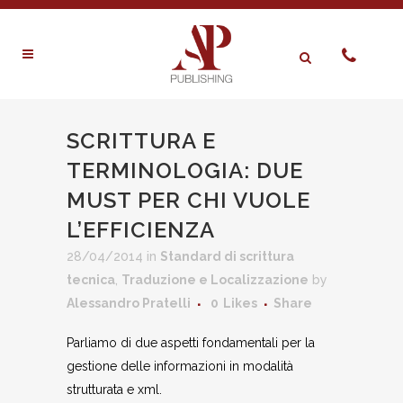
SCRITTURA E
TERMINOLOGIA: DUE
MUST PER CHI VUOLE
L’EFFICIENZA
28/04/2014
in
Standard di scrittura
tecnica
,
Traduzione e Localizzazione
by
Alessandro Pratelli
0
Likes
Share
Parliamo di due aspetti fondamentali per la
gestione delle informazioni in modalità
strutturata e xml.