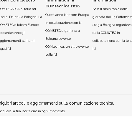
COMTECNICA 2018
Information” a
Information
COMtecnica 2016
OMTECNICA si terrà ad
Sarà il main topic della
Quest'anno la tekom Europe
prile, l'11 e 12 a Bologna. La
giornata del 24 Settembr
in collaborazione con la
COM&TEC e tekom Europe
2015 a Bologna organizza
COM&TEC organizza a
resenteranno gli
dalla COM&TEC in
Bologna l'evento
ggiornamenti sui temi
collaborazione con la te
COMtecnica, un altro evento
egati […]
[…]
sulla […]
igliori articoli e aggiornamenti sulla comunicazione tecnica.
cellare la tua iscrizione in ogni momento.