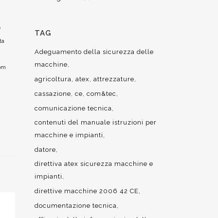
e
TAG
ta
Adeguamento della sicurezza delle
macchine
kom
agricoltura
atex
attrezzature
cassazione
ce
com&tec
comunicazione tecnica
contenuti del manuale istruzioni per
macchine e impianti
datore
direttiva atex sicurezza macchine e
impianti
direttive macchine 2006 42 CE
documentazione tecnica