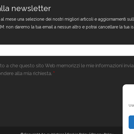
 alla newsletter
a al mese una selezione dei nostri migliori articoli e aggiornamenti s
M: non daremo la tua email a nessun altro e potrai cancellare la tua is
o a che questo sito Web memorizzi le mie informazioni invi
ndere alla mia richiesta.
*
Usi