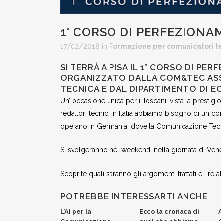
1° CORSO DI PERFEZION
17/02/2018
in
Formazione per comunicatori te
SI TERRÀ A PISA IL 1° CORSO DI P
ORGANIZZATO DALLA COM&TEC ASS
TECNICA E DAL DIPARTIMENTO DI E
Un’ occasione unica per i Toscani, vista la prestigio
redattori tecnici in Italia abbiamo bisogno di un cor
operano in Germania, dove la Comunicazione Tecnic
Si svolgeranno nel weekend, nella giornata di Vener
Scoprite quali saranno gli argomenti trattati e i rela
POTREBBE INTERESSARTI ANCHE
L’AI per la
Ecco la cronaca di