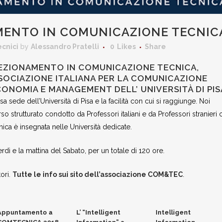
AMENTO IN COMUNICAZIONE TECNIC
cnici
by
Alessandro Pratelli
0
Likes
Share
ERFEZIONAMENTO IN COMUNICAZIONE TECNICA,
OCIAZIONE ITALIANA PER LA COMUNICAZIONE
CONOMIA E MANAGEMENT DELL’ UNIVERSITÀ DI PIS
sa sede dell’Università di Pisa e la facilità con cui si raggiunge. Noi
so strutturato condotto da Professori italiani e da Professori stranieri 
a è insegnata nelle Università dedicate.
dì e la mattina del Sabato, per un totale di 120 ore.
tori.
Tutte le info sui sito dell’associazione COM&TEC
.
Appuntamento a
L’ “Intelligent
Intelligent