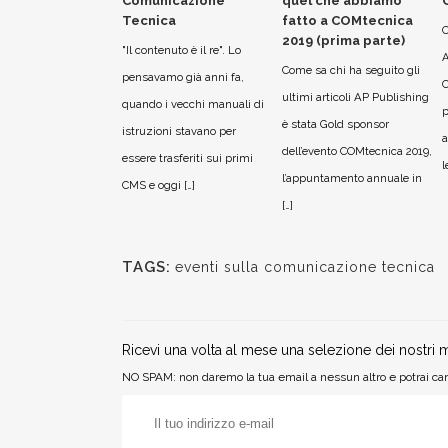
Comunicazione
quel che abbiamo
Tecnica
fatto a COMtecnica
C
2019 (prima parte)
"Il contenuto è il re". Lo
A
Come sa chi ha seguito gli
pensavamo già anni fa,
ultimi articoli AP Publishing
quando i vecchi manuali di
p
è stata Gold sponsor
istruzioni stavano per
a
dell’evento COMtecnica 2019,
essere trasferiti sui primi
l
l’appuntamento annuale in
CMS e oggi […]
[…]
TAGS:
eventi sulla comunicazione tecnica
Ricevi una volta al mese una selezione dei nostri m
NO SPAM: non daremo la tua email a nessun altro e potrai can