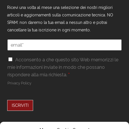
Ricevi una volta al mese una selezione dei nostri migliori
articoli e aggiornamenti sulla comunicazione tecnica. NO
SPAM: non daremo la tua email a nessun altro e potrai
cancellare la tua iscrizione in ogni momento.
E
m
a
E
G
i
Acconsento a che questo sito Web memorizzi le
m
D
l
mie informazioni inviate in modo che possano
a
P
*
i
rispondere alla mia richiesta.
*
R
l
*
Privacy Policy
*
*
ISCRIVITI
Alternative: