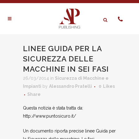
LINEE GUIDA PER LA
SICUREZZA DELLE
MACCHINE IN SEI FASI
26/03/2014
in
Sicurezza di Macchine e
Impianti
by
Alessandro Pratelli
0
Likes
Share
Questa notizia è stata tratta da:
http://www.puntosicuro.it/
Un documento riporta precise linee Guida per