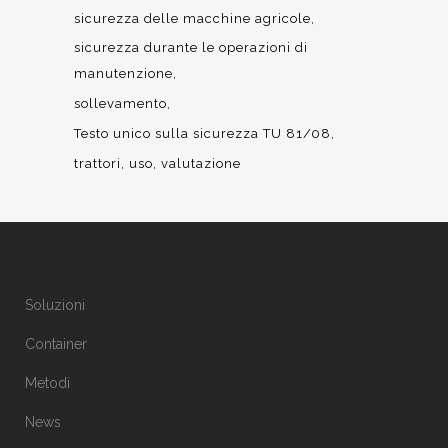
sicurezza delle macchine agricole
sicurezza durante le operazioni di
manutenzione
sollevamento
Testo unico sulla sicurezza TU 81/08
trattori
uso
valutazione
Soluzioni
Container
Metodi
News