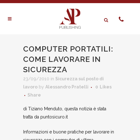
COMPUTER PORTATILI:
COME LAVORARE IN
SICUREZZA
23/09/2010
in
Sicurezza sul posto di
lavoro
by
Alessandro Pratelli
0
Likes
Share
di Tiziano Menduto, questa notizia è stata
tratta da puntosicuro.it
Informazioni e buone pratiche per lavorare in