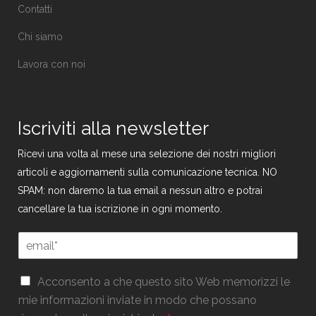
Contatti
Chi siamo
Lavora con noi
Iscriviti alla newsletter
Ricevi una volta al mese una selezione dei nostri migliori
articoli e aggiornamenti sulla comunicazione tecnica. NO
SPAM: non daremo la tua email a nessun altro e potrai
cancellare la tua iscrizione in ogni momento.
E
E
m
m
a
a
i
G
i
Acconsento a che questo sito Web memorizzi le
l
D
l
mie informazioni inviate in modo che possano
G
P
*