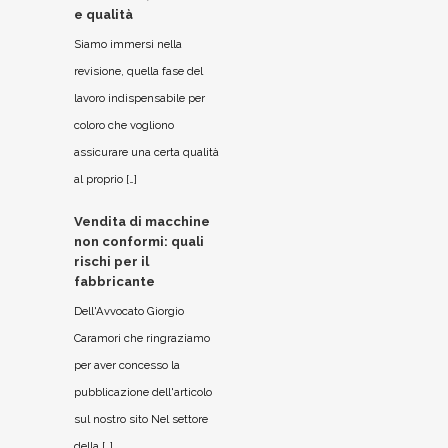
e qualità
Siamo immersi nella
revisione, quella fase del
lavoro indispensabile per
coloro che vogliono
assicurare una certa qualità
al proprio […]
Vendita di macchine
non conformi: quali
rischi per il
fabbricante
Dell'Avvocato Giorgio
Caramori che ringraziamo
per aver concesso la
pubblicazione dell'articolo
sul nostro sito Nel settore
della […]