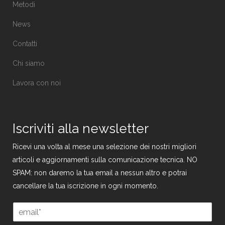
Metodi
News
Contatti
Chi siamo
Lavora con noi
Iscriviti alla newsletter
Ricevi una volta al mese una selezione dei nostri migliori
articoli e aggiornamenti sulla comunicazione tecnica. NO
SPAM: non daremo la tua email a nessun altro e potrai
cancellare la tua iscrizione in ogni momento.
E
m