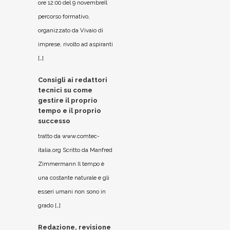
ore 12:00 del 9 novembreIl
percorso formativo,
organizzato da Vivaio di
imprese, rivolto ad aspiranti
[…]
Consigli ai redattori
tecnici su come
gestire il proprio
tempo e il proprio
successo
tratto da www.comtec-
italia.org Scritto da Manfred
Zimmermann Il tempo è
una costante naturale e gli
esseri umani non sono in
grado […]
Redazione, revisione