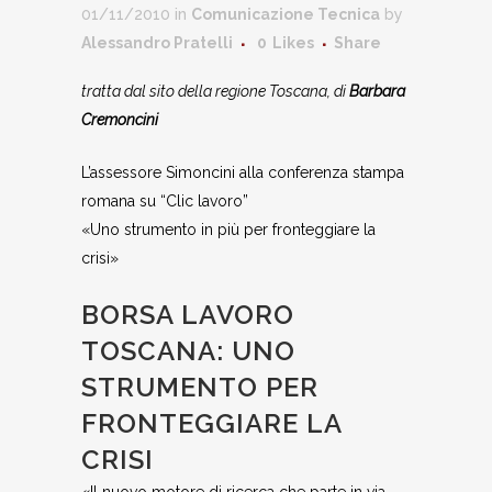
01/11/2010
in
Comunicazione Tecnica
by
Alessandro Pratelli
0
Likes
Share
tratta dal sito della regione Toscana, di
Barbara
Cremoncini
L’assessore Simoncini alla conferenza stampa
romana su “Clic lavoro”
«Uno strumento in più per fronteggiare la
crisi»
BORSA LAVORO
TOSCANA: UNO
STRUMENTO PER
FRONTEGGIARE LA
CRISI