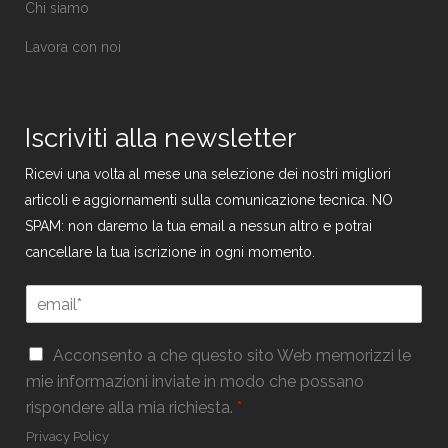
Chi siamo
Lavora con noi
Iscriviti alla newsletter
Ricevi una volta al mese una selezione dei nostri migliori
articoli e aggiornamenti sulla comunicazione tecnica. NO
SPAM: non daremo la tua email a nessun altro e potrai
cancellare la tua iscrizione in ogni momento.
E
m
a
E
G
i
Acconsento a che questo sito Web memorizzi le
m
D
l
mie informazioni inviate in modo che possano
a
P
*
i
rispondere alla mia richiesta.
*
R
l
*
Privacy Policy
E