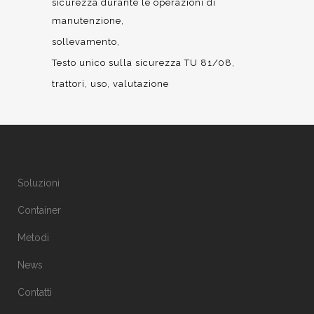
sicurezza durante le operazioni di
manutenzione
sollevamento
Testo unico sulla sicurezza TU 81/08
trattori
uso
valutazione
Soluzioni
Container
Metodi
News
Contatti