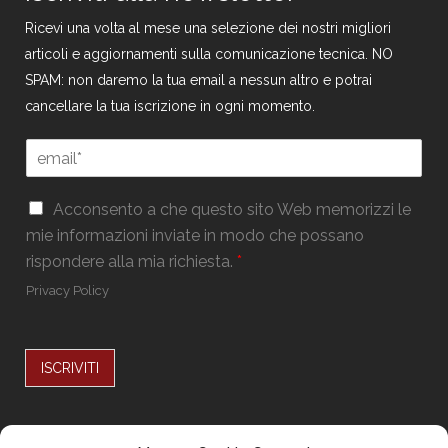
Ricevi una volta al mese una selezione dei nostri migliori
articoli e aggiornamenti sulla comunicazione tecnica. NO
SPAM: non daremo la tua email a nessun altro e potrai
cancellare la tua iscrizione in ogni momento.
E
m
a
*
G
i
Acconsento a che questo sito Web memorizzi le
G
D
l
mie informazioni inviate in modo che possano
D
P
*
P
rispondere alla mia richiesta.
*
R
R
*
Privacy Policy
G
D
P
R
ISCRIVITI
Alternative: