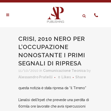
CRISI, 2010 NERO PER
L’OCCUPAZIONE
NONOSTANTE I PRIMI
SEGNALI DI RIPRESA
11/10/2010
in
Comunicazione Tecnica
by
Alessandro Pratelli
0
Likes
Share
questa notizia è stata ripresa da “il Tirreno”
L’analisi dell’Irpet che prevede una perdita di
60mila ore lavorate che avrà ripercussioni