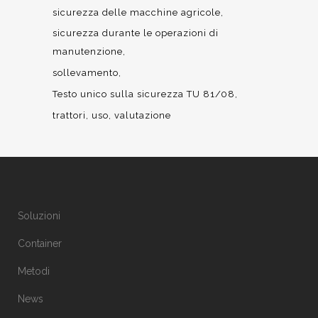
sicurezza delle macchine agricole
sicurezza durante le operazioni di
manutenzione
sollevamento
Testo unico sulla sicurezza TU 81/08
trattori
uso
valutazione
Soluzioni
Container
Metodi
News