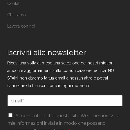
Contatti
Chi siamo
Lavora con noi
Iscriviti alla newsletter
Ricevi una volta al mese una selezione dei nostri migliori
articoli e aggiornamenti sulla comunicazione tecnica. NO
SPAM: non daremo la tua email a nessun altro e potrai
cancellare la tua iscrizione in ogni momento.
E
m
a
E
G
i
Acconsento a che questo sito Web memorizzi le
m
D
l
mie informazioni inviate in modo che possano
a
P
*
i